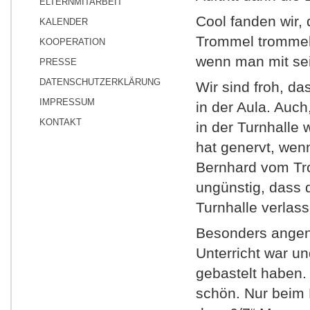
ELTERNMITARBEIT
Cool fanden wir,
KALENDER
Trommel trommeln 
KOOPERATION
wenn man mit sei
PRESSE
DATENSCHUTZERKLÄRUNG
Wir sind froh, da
IMPRESSUM
in der Aula. Auc
KONTAKT
in der Turnhalle
hat genervt, wen
Bernhard vom Tr
ungünstig, dass 
Turnhalle verlas
Besonders angen
Unterricht war u
gebastelt haben. 
schön. Nur beim 