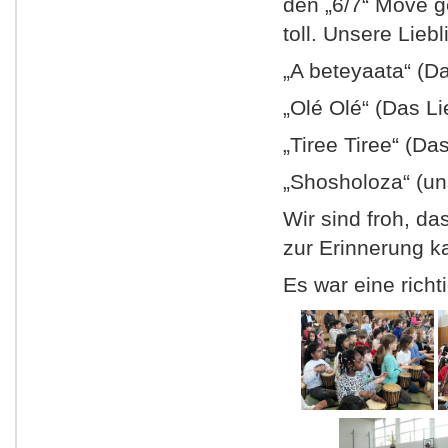
den „6/7“ Move 
toll. Unsere Liebl
„A beteyaata“ (D
„Olé Olé“ (Das Li
„Tiree Tiree“ (Da
„Shosholoza“ (uns
Wir sind froh, d
zur Erinnerung k
Es war eine richt