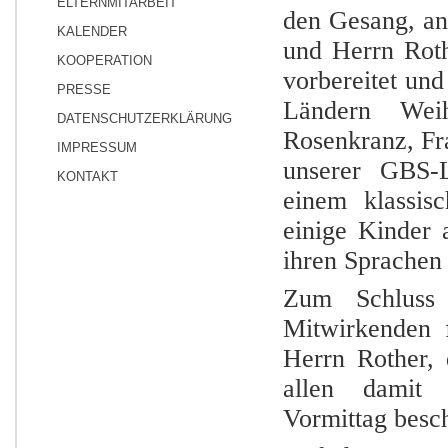
ELTERNMITARBEIT
den Gesang, an
KALENDER
und Herrn Rothe
KOOPERATION
vorbereitet und
PRESSE
Ländern Weih
DATENSCHUTZERKLÄRUNG
Rosenkranz, Fra
IMPRESSUM
unserer GBS-L
KONTAKT
einem klassis
einige Kinder 
ihren Sprachen
Zum Schluss 
Mitwirkenden f
Herrn Rother, 
allen damit 
Vormittag besch